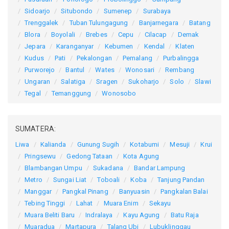
Sidoarjo
Situbondo
Sumenep
Surabaya
Trenggalek
Tuban
Tulungagung
Banjarnegara
Batang
Blora
Boyolali
Brebes
Cepu
Cilacap
Demak
Jepara
Karanganyar
Kebumen
Kendal
Klaten
Kudus
Pati
Pekalongan
Pemalang
Purbalingga
Purworejo
Bantul
Wates
Wonosari
Rembang
Ungaran
Salatiga
Sragen
Sukoharjo
Solo
Slawi
Tegal
Temanggung
Wonosobo
SUMATERA:
Liwa
Kalianda
Gunung Sugih
Kotabumi
Mesuji
Krui
Pringsewu
Gedong Tataan
Kota Agung
Blambangan Umpu
Sukadana
Bandar Lampung
Metro
Sungai Liat
Toboali
Koba
Tanjung Pandan
Manggar
Pangkal Pinang
Banyuasin
Pangkalan Balai
Tebing Tinggi
Lahat
Muara Enim
Sekayu
Muara Beliti Baru
Indralaya
Kayu Agung
Batu Raja
Muaradua
Martapura
Talang Ubi
Lubuklinggau