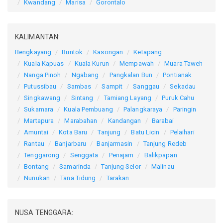
Kwandang
Marisa
Gorontalo
KALIMANTAN:
Bengkayang
Buntok
Kasongan
Ketapang
Kuala Kapuas
Kuala Kurun
Mempawah
Muara Taweh
Nanga Pinoh
Ngabang
Pangkalan Bun
Pontianak
Putussibau
Sambas
Sampit
Sanggau
Sekadau
Singkawang
Sintang
Tamiang Layang
Puruk Cahu
Sukamara
Kuala Pembuang
Palangkaraya
Paringin
Martapura
Marabahan
Kandangan
Barabai
Amuntai
Kota Baru
Tanjung
Batu Licin
Pelaihari
Rantau
Banjarbaru
Banjarmasin
Tanjung Redeb
Tenggarong
Senggata
Penajam
Balikpapan
Bontang
Samarinda
Tanjung Selor
Malinau
Nunukan
Tana Tidung
Tarakan
NUSA TENGGARA: