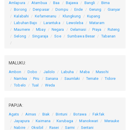
Amlapura
Atambua
Baa
Bajawa
Bangli
Bima
Borong
Denpasar
Dompu
Ende
Gerung
Gianyar
Kalabahi
Kefamenanu
Klungkung
Kupang
Labuhan Bajo
Larantuka
Lewoleba
Mataram
Maumere
Mbay
Negara
Oelamasi
Praya
Ruteng
Selong
Singaraja
Soe
Sumbawa Besar
Tabanan
MALUKU:
Ambon
Dobo
Jailolo
Labuha
Maba
Masohi
Namlea
Piru
Sanana
Saumlaki
Ternate
Tidore
Tobelo
Tual
Weda
PAPUA:
Agats
Aimas
Biak
Bintuni
Botawa
Fakfak
Jayapura
Kaimana
Karubaga
Manokwari
Merauke
Nabire
Oksibil
Rasei
Sarmi
Sentani