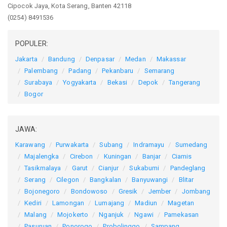
Cipocok Jaya, Kota Serang, Banten 42118
(0254) 8491536
POPULER:
Jakarta
Bandung
Denpasar
Medan
Makassar
Palembang
Padang
Pekanbaru
Semarang
Surabaya
Yogyakarta
Bekasi
Depok
Tangerang
Bogor
JAWA:
Karawang
Purwakarta
Subang
Indramayu
Sumedang
Majalengka
Cirebon
Kuningan
Banjar
Ciamis
Tasikmalaya
Garut
Cianjur
Sukabumi
Pandeglang
Serang
Cilegon
Bangkalan
Banyuwangi
Blitar
Bojonegoro
Bondowoso
Gresik
Jember
Jombang
Kediri
Lamongan
Lumajang
Madiun
Magetan
Malang
Mojokerto
Nganjuk
Ngawi
Pamekasan
Pasuruan
Ponorogo
Probolinggo
Sampang