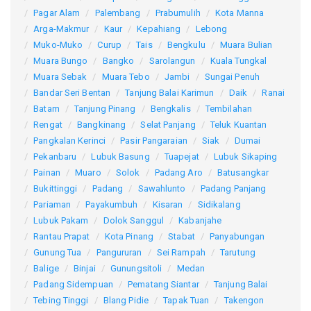
Pagar Alam
Palembang
Prabumulih
Kota Manna
Arga-Makmur
Kaur
Kepahiang
Lebong
Muko-Muko
Curup
Tais
Bengkulu
Muara Bulian
Muara Bungo
Bangko
Sarolangun
Kuala Tungkal
Muara Sebak
Muara Tebo
Jambi
Sungai Penuh
Bandar Seri Bentan
Tanjung Balai Karimun
Daik
Ranai
Batam
Tanjung Pinang
Bengkalis
Tembilahan
Rengat
Bangkinang
Selat Panjang
Teluk Kuantan
Pangkalan Kerinci
Pasir Pangaraian
Siak
Dumai
Pekanbaru
Lubuk Basung
Tuapejat
Lubuk Sikaping
Painan
Muaro
Solok
Padang Aro
Batusangkar
Bukittinggi
Padang
Sawahlunto
Padang Panjang
Pariaman
Payakumbuh
Kisaran
Sidikalang
Lubuk Pakam
Dolok Sanggul
Kabanjahe
Rantau Prapat
Kota Pinang
Stabat
Panyabungan
Gunung Tua
Pangururan
Sei Rampah
Tarutung
Balige
Binjai
Gunungsitoli
Medan
Padang Sidempuan
Pematang Siantar
Tanjung Balai
Tebing Tinggi
Blang Pidie
Tapak Tuan
Takengon