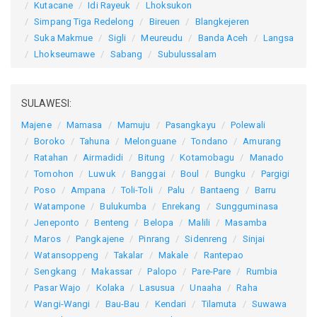
Kutacane
Idi Rayeuk
Lhoksukon
Simpang Tiga Redelong
Bireuen
Blangkejeren
Suka Makmue
Sigli
Meureudu
Banda Aceh
Langsa
Lhokseumawe
Sabang
Subulussalam
SULAWESI:
Majene
Mamasa
Mamuju
Pasangkayu
Polewali
Boroko
Tahuna
Melonguane
Tondano
Amurang
Ratahan
Airmadidi
Bitung
Kotamobagu
Manado
Tomohon
Luwuk
Banggai
Boul
Bungku
Pargigi
Poso
Ampana
Toli-Toli
Palu
Bantaeng
Barru
Watampone
Bulukumba
Enrekang
Sungguminasa
Jeneponto
Benteng
Belopa
Malili
Masamba
Maros
Pangkajene
Pinrang
Sidenreng
Sinjai
Watansoppeng
Takalar
Makale
Rantepao
Sengkang
Makassar
Palopo
Pare-Pare
Rumbia
Pasar Wajo
Kolaka
Lasusua
Unaaha
Raha
Wangi-Wangi
Bau-Bau
Kendari
Tilamuta
Suwawa