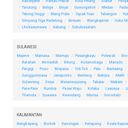
Kabanjahe
Rantau Prapat
Kota Pinang
Stabat
Pany
Tarutung
Balige
Binjai
Gunungsitoli
Medan
Pada
Tebing Tinggi
Blang Pidie
Tapak Tuan
Takengon
Ku
Simpang Tiga Redelong
Bireuen
Blangkejeren
Suka M
Lhokseumawe
Sabang
Subulussalam
SULAWESI:
Majene
Mamasa
Mamuju
Pasangkayu
Polewali
Bor
Ratahan
Airmadidi
Bitung
Kotamobagu
Manado
Pargigi
Poso
Ampana
Toli-Toli
Palu
Bantaeng
Sungguminasa
Jeneponto
Benteng
Belopa
Malili
Sidenreng
Sinjai
Watansoppeng
Takalar
Makale
Pare-Pare
Rumbia
Pasar Wajo
Kolaka
Lasusua
U
Tilamuta
Suwawa
Kwandang
Marisa
Gorontalo
KALIMANTAN:
Bengkayang
Buntok
Kasongan
Ketapang
Kuala Kapu