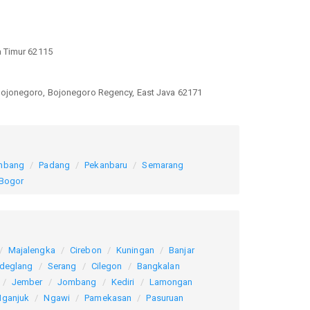
a Timur 62115
Bojonegoro, Bojonegoro Regency, East Java 62171
mbang
Padang
Pekanbaru
Semarang
Bogor
Majalengka
Cirebon
Kuningan
Banjar
deglang
Serang
Cilegon
Bangkalan
Jember
Jombang
Kediri
Lamongan
Nganjuk
Ngawi
Pamekasan
Pasuruan