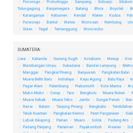
Ponorogo
Probolinggo
Sampang
Sidoarjo
Situbo
Tulungagung
Banjarnegara
Batang
Blora
Boyolali
B
Karanganyar
Kebumen
Kendal
Klaten
Kudus
Pat
Purworejo
Bantul
Wates
Wonosari
Rembang
Un
Slawi
Tegal
Temanggung
Wonosobo
SUMATERA:
Liwa
Kalianda
Gunung Sugih
Kotabumi
Mesuji
Krui
Blambangan Umpu
Sukadana
Bandar Lampung
Metro
Manggar
Pangkal Pinang
Banyuasin
Pangkalan Balai
Muara Beliti Baru
Indralaya
Kayu Agung
Batu Raja
M
Pagar Alam
Palembang
Prabumulih
Kota Manna
Ar
Muko-Muko
Curup
Tais
Bengkulu
Muara Bulian
Muara Sebak
Muara Tebo
Jambi
Sungai Penuh
Ban
Ranai
Batam
Tanjung Pinang
Bengkalis
Tembilahan
Teluk Kuantan
Pangkalan Kerinci
Pasir Pangaraian
Sia
Lubuk Sikaping
Painan
Muaro
Solok
Padang Aro
Padang Panjang
Pariaman
Payakumbuh
Kisaran
Sid