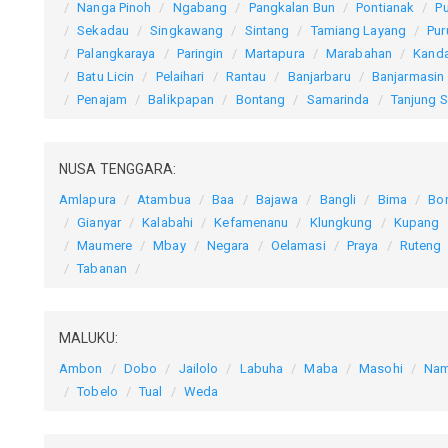
Nanga Pinoh
Ngabang
Pangkalan Bun
Pontianak
P
Sekadau
Singkawang
Sintang
Tamiang Layang
Pur
Palangkaraya
Paringin
Martapura
Marabahan
Kand
Batu Licin
Pelaihari
Rantau
Banjarbaru
Banjarmasin
Penajam
Balikpapan
Bontang
Samarinda
Tanjung S
NUSA TENGGARA:
Amlapura
Atambua
Baa
Bajawa
Bangli
Bima
Bo
Gianyar
Kalabahi
Kefamenanu
Klungkung
Kupang
Maumere
Mbay
Negara
Oelamasi
Praya
Ruteng
Tabanan
MALUKU:
Ambon
Dobo
Jailolo
Labuha
Maba
Masohi
Nam
Tobelo
Tual
Weda