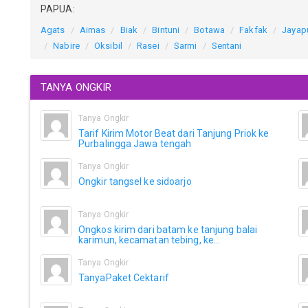
PAPUA:
Agats
Aimas
Biak
Bintuni
Botawa
Fakfak
Jayap
Nabire
Oksibil
Rasei
Sarmi
Sentani
TANYA ONGKIR
Tanya Ongkir
Tarif Kirim Motor Beat dari Tanjung Priok ke
Purbalingga Jawa tengah
Tanya Ongkir
Ongkir tangsel ke sidoarjo
Tanya Ongkir
Ongkos kirim dari batam ke tanjung balai
karimun, kecamatan tebing, ke...
Tanya Ongkir
TanyaPaket Cektarif