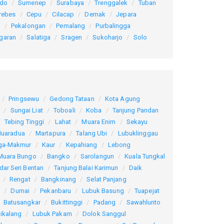
ndo
Sumenep
Surabaya
Trenggalek
Tuban
rebes
Cepu
Cilacap
Demak
Jepara
i
Pekalongan
Pemalang
Purbalingga
garan
Salatiga
Sragen
Sukoharjo
Solo
Pringsewu
Gedong Tataan
Kota Agung
Sungai Liat
Toboali
Koba
Tanjung Pandan
Tebing Tinggi
Lahat
Muara Enim
Sekayu
uaradua
Martapura
Talang Ubi
Lubuklinggau
ga-Makmur
Kaur
Kepahiang
Lebong
Muara Bungo
Bangko
Sarolangun
Kuala Tungkal
dar Seri Bentan
Tanjung Balai Karimun
Daik
Rengat
Bangkinang
Selat Panjang
k
Dumai
Pekanbaru
Lubuk Basung
Tuapejat
Batusangkar
Bukittinggi
Padang
Sawahlunto
ikalang
Lubuk Pakam
Dolok Sanggul