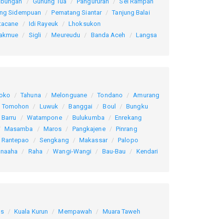
abungan
Gunung Tua
Pangururan
Sei Rampah
ng Sidempuan
Pematang Siantar
Tanjung Balai
tacane
Idi Rayeuk
Lhoksukon
akmue
Sigli
Meureudu
Banda Aceh
Langsa
oko
Tahuna
Melonguane
Tondano
Amurang
Tomohon
Luwuk
Banggai
Boul
Bungku
Barru
Watampone
Bulukumba
Enrekang
Masamba
Maros
Pangkajene
Pinrang
Rantepao
Sengkang
Makassar
Palopo
naaha
Raha
Wangi-Wangi
Bau-Bau
Kendari
as
Kuala Kurun
Mempawah
Muara Taweh