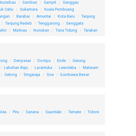
utussibau
Sambas
Sampit
Sanggau
uk Cahu
Sukamara
Kuala Pembuang
angan
Barabai
Amuntai
Kota Baru
Tanjung
Tanjung Redeb
Tenggarong
Senggata
elor
Malinau
Nunukan
Tana Tidung
Tarakan
rong
Denpasar
Dompu
Ende
Gerung
Labuhan Bajo
Larantuka
Lewoleba
Mataram
Selong
Singaraja
Soe
Sumbawa Besar
lea
Piru
Sanana
Saumlaki
Ternate
Tidore