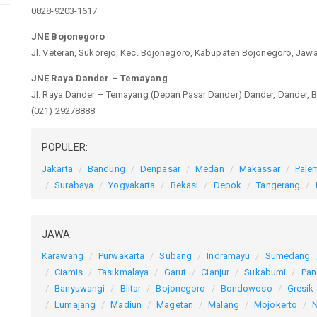
0828-9203-1617
JNE Bojonegoro
Jl. Veteran, Sukorejo, Kec. Bojonegoro, Kabupaten Bojonegoro, Jaw
JNE Raya Dander – Temayang
Jl. Raya Dander – Temayang (Depan Pasar Dander) Dander, Dander, 
(021) 29278888
POPULER:
Jakarta
Bandung
Denpasar
Medan
Makassar
Pale
Surabaya
Yogyakarta
Bekasi
Depok
Tangerang
JAWA:
Karawang
Purwakarta
Subang
Indramayu
Sumedang
Ciamis
Tasikmalaya
Garut
Cianjur
Sukabumi
Pan
Banyuwangi
Blitar
Bojonegoro
Bondowoso
Gresik
Lumajang
Madiun
Magetan
Malang
Mojokerto