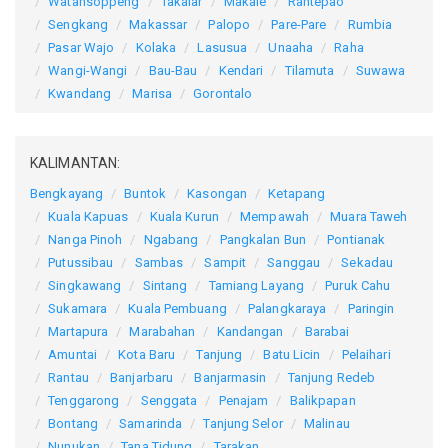
Watansoppeng
Takalar
Makale
Rantepao
Sengkang
Makassar
Palopo
Pare-Pare
Rumbia
Pasar Wajo
Kolaka
Lasusua
Unaaha
Raha
Wangi-Wangi
Bau-Bau
Kendari
Tilamuta
Suwawa
Kwandang
Marisa
Gorontalo
KALIMANTAN:
Bengkayang
Buntok
Kasongan
Ketapang
Kuala Kapuas
Kuala Kurun
Mempawah
Muara Taweh
Nanga Pinoh
Ngabang
Pangkalan Bun
Pontianak
Putussibau
Sambas
Sampit
Sanggau
Sekadau
Singkawang
Sintang
Tamiang Layang
Puruk Cahu
Sukamara
Kuala Pembuang
Palangkaraya
Paringin
Martapura
Marabahan
Kandangan
Barabai
Amuntai
Kota Baru
Tanjung
Batu Licin
Pelaihari
Rantau
Banjarbaru
Banjarmasin
Tanjung Redeb
Tenggarong
Senggata
Penajam
Balikpapan
Bontang
Samarinda
Tanjung Selor
Malinau
Nunukan
Tana Tidung
Tarakan