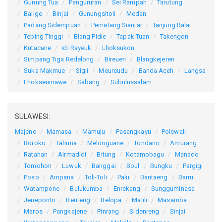
Gunung Tua
Pangururan
Sei Rampah
Tarutung
Balige
Binjai
Gunungsitoli
Medan
Padang Sidempuan
Pematang Siantar
Tanjung Balai
Tebing Tinggi
Blang Pidie
Tapak Tuan
Takengon
Kutacane
Idi Rayeuk
Lhoksukon
Simpang Tiga Redelong
Bireuen
Blangkejeren
Suka Makmue
Sigli
Meureudu
Banda Aceh
Langsa
Lhokseumawe
Sabang
Subulussalam
SULAWESI:
Majene
Mamasa
Mamuju
Pasangkayu
Polewali
Boroko
Tahuna
Melonguane
Tondano
Amurang
Ratahan
Airmadidi
Bitung
Kotamobagu
Manado
Tomohon
Luwuk
Banggai
Boul
Bungku
Pargigi
Poso
Ampana
Toli-Toli
Palu
Bantaeng
Barru
Watampone
Bulukumba
Enrekang
Sungguminasa
Jeneponto
Benteng
Belopa
Malili
Masamba
Maros
Pangkajene
Pinrang
Sidenreng
Sinjai