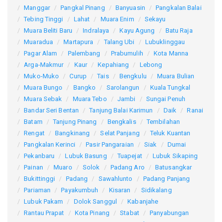
Manggar
Pangkal Pinang
Banyuasin
Pangkalan Balai
Tebing Tinggi
Lahat
Muara Enim
Sekayu
Muara Beliti Baru
Indralaya
Kayu Agung
Batu Raja
Muaradua
Martapura
Talang Ubi
Lubuklinggau
Pagar Alam
Palembang
Prabumulih
Kota Manna
Arga-Makmur
Kaur
Kepahiang
Lebong
Muko-Muko
Curup
Tais
Bengkulu
Muara Bulian
Muara Bungo
Bangko
Sarolangun
Kuala Tungkal
Muara Sebak
Muara Tebo
Jambi
Sungai Penuh
Bandar Seri Bentan
Tanjung Balai Karimun
Daik
Ranai
Batam
Tanjung Pinang
Bengkalis
Tembilahan
Rengat
Bangkinang
Selat Panjang
Teluk Kuantan
Pangkalan Kerinci
Pasir Pangaraian
Siak
Dumai
Pekanbaru
Lubuk Basung
Tuapejat
Lubuk Sikaping
Painan
Muaro
Solok
Padang Aro
Batusangkar
Bukittinggi
Padang
Sawahlunto
Padang Panjang
Pariaman
Payakumbuh
Kisaran
Sidikalang
Lubuk Pakam
Dolok Sanggul
Kabanjahe
Rantau Prapat
Kota Pinang
Stabat
Panyabungan