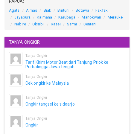
PAPUA:
Agats
Aimas
Biak
Bintuni
Botawa
Fakfak
Jayapura
Kaimana
Karubaga
Manokwari
Merauke
Nabire
Oksibil
Rasei
Sarmi
Sentani
TANYA ONGKIR
Tanya Ongkir
Tarif Kirim Motor Beat dari Tanjung Priok ke
Purbalingga Jawa tengah
Tanya Ongkir
Cek ongkir ke Malaysia
Tanya Ongkir
Ongkir tangsel ke sidoarjo
Tanya Ongkir
Ongkir