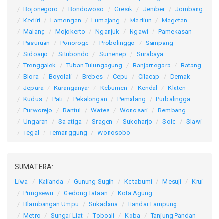
Bojonegoro
Bondowoso
Gresik
Jember
Jombang
Kediri
Lamongan
Lumajang
Madiun
Magetan
Malang
Mojokerto
Nganjuk
Ngawi
Pamekasan
Pasuruan
Ponorogo
Probolinggo
Sampang
Sidoarjo
Situbondo
Sumenep
Surabaya
Trenggalek
Tuban
Tulungagung
Banjarnegara
Batang
Blora
Boyolali
Brebes
Cepu
Cilacap
Demak
Jepara
Karanganyar
Kebumen
Kendal
Klaten
Kudus
Pati
Pekalongan
Pemalang
Purbalingga
Purworejo
Bantul
Wates
Wonosari
Rembang
Ungaran
Salatiga
Sragen
Sukoharjo
Solo
Slawi
Tegal
Temanggung
Wonosobo
SUMATERA:
Liwa
Kalianda
Gunung Sugih
Kotabumi
Mesuji
Krui
Pringsewu
Gedong Tataan
Kota Agung
Blambangan Umpu
Sukadana
Bandar Lampung
Metro
Sungai Liat
Toboali
Koba
Tanjung Pandan