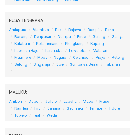
NUSA TENGGARA:
Amlapura
Atambua
Baa
Bajawa
Bangli
Bima
Borong
Denpasar
Dompu
Ende
Gerung
Gianyar
Kalabahi
Kefamenanu
Klungkung
Kupang
Labuhan Bajo
Larantuka
Lewoleba
Mataram
Maumere
Mbay
Negara
Oelamasi
Praya
Ruteng
Selong
Singaraja
Soe
Sumbawa Besar
Tabanan
MALUKU:
Ambon
Dobo
Jailolo
Labuha
Maba
Masohi
Namlea
Piru
Sanana
Saumlaki
Ternate
Tidore
Tobelo
Tual
Weda