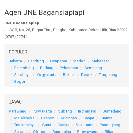
Agen JNE Bagansiapiapi
JNE Bagansiapiapi
JL SGB, No. 26, Bagan Tim., Bangko, Kabupaten Rokan Hilir, Riau 28912
(0767) 22741
POPULER:
Jakarta
Bandung
Denpasar
Medan
Makassar
Palembang
Padang
Pekanbaru
Semarang
Surabaya
Yogyakarta
Bekasi
Depok
Tangerang
Bogor
JAWA:
Karawang
Purwakarta
Subang
Indramayu
Sumedang
Majalengka
Cirebon
Kuningan
Banjar
Ciamis
Tasikmalaya
Garut
Cianjur
Sukabumi
Pandeglang
Serang
Cilegon
Bangkalan
Banyuwangi
Blitar