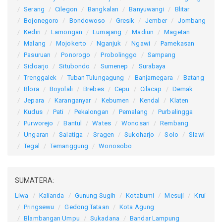
Serang
Cilegon
Bangkalan
Banyuwangi
Blitar
Bojonegoro
Bondowoso
Gresik
Jember
Jombang
Kediri
Lamongan
Lumajang
Madiun
Magetan
Malang
Mojokerto
Nganjuk
Ngawi
Pamekasan
Pasuruan
Ponorogo
Probolinggo
Sampang
Sidoarjo
Situbondo
Sumenep
Surabaya
Trenggalek
Tuban
Tulungagung
Banjarnegara
Batang
Blora
Boyolali
Brebes
Cepu
Cilacap
Demak
Jepara
Karanganyar
Kebumen
Kendal
Klaten
Kudus
Pati
Pekalongan
Pemalang
Purbalingga
Purworejo
Bantul
Wates
Wonosari
Rembang
Ungaran
Salatiga
Sragen
Sukoharjo
Solo
Slawi
Tegal
Temanggung
Wonosobo
SUMATERA:
Liwa
Kalianda
Gunung Sugih
Kotabumi
Mesuji
Krui
Pringsewu
Gedong Tataan
Kota Agung
Blambangan Umpu
Sukadana
Bandar Lampung