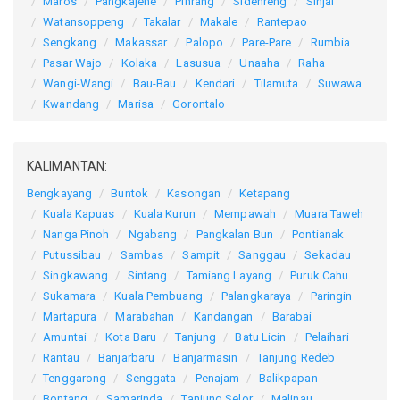
Maros
Pangkajene
Pinrang
Sidenreng
Sinjai
Watansoppeng
Takalar
Makale
Rantepao
Sengkang
Makassar
Palopo
Pare-Pare
Rumbia
Pasar Wajo
Kolaka
Lasusua
Unaaha
Raha
Wangi-Wangi
Bau-Bau
Kendari
Tilamuta
Suwawa
Kwandang
Marisa
Gorontalo
KALIMANTAN:
Bengkayang
Buntok
Kasongan
Ketapang
Kuala Kapuas
Kuala Kurun
Mempawah
Muara Taweh
Nanga Pinoh
Ngabang
Pangkalan Bun
Pontianak
Putussibau
Sambas
Sampit
Sanggau
Sekadau
Singkawang
Sintang
Tamiang Layang
Puruk Cahu
Sukamara
Kuala Pembuang
Palangkaraya
Paringin
Martapura
Marabahan
Kandangan
Barabai
Amuntai
Kota Baru
Tanjung
Batu Licin
Pelaihari
Rantau
Banjarbaru
Banjarmasin
Tanjung Redeb
Tenggarong
Senggata
Penajam
Balikpapan
Bontang
Samarinda
Tanjung Selor
Malinau