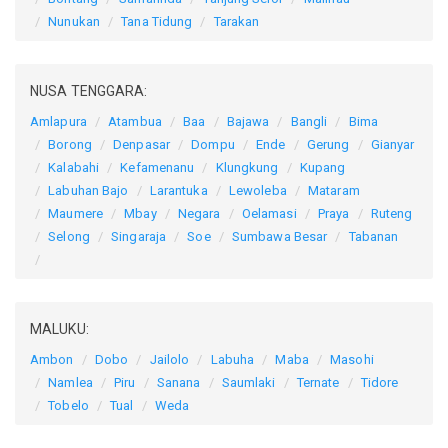
Nunukan
Tana Tidung
Tarakan
NUSA TENGGARA:
Amlapura
Atambua
Baa
Bajawa
Bangli
Bima
Borong
Denpasar
Dompu
Ende
Gerung
Gianyar
Kalabahi
Kefamenanu
Klungkung
Kupang
Labuhan Bajo
Larantuka
Lewoleba
Mataram
Maumere
Mbay
Negara
Oelamasi
Praya
Ruteng
Selong
Singaraja
Soe
Sumbawa Besar
Tabanan
MALUKU:
Ambon
Dobo
Jailolo
Labuha
Maba
Masohi
Namlea
Piru
Sanana
Saumlaki
Ternate
Tidore
Tobelo
Tual
Weda