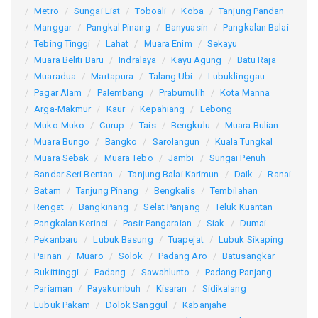
Metro
Sungai Liat
Toboali
Koba
Tanjung Pandan
Manggar
Pangkal Pinang
Banyuasin
Pangkalan Balai
Tebing Tinggi
Lahat
Muara Enim
Sekayu
Muara Beliti Baru
Indralaya
Kayu Agung
Batu Raja
Muaradua
Martapura
Talang Ubi
Lubuklinggau
Pagar Alam
Palembang
Prabumulih
Kota Manna
Arga-Makmur
Kaur
Kepahiang
Lebong
Muko-Muko
Curup
Tais
Bengkulu
Muara Bulian
Muara Bungo
Bangko
Sarolangun
Kuala Tungkal
Muara Sebak
Muara Tebo
Jambi
Sungai Penuh
Bandar Seri Bentan
Tanjung Balai Karimun
Daik
Ranai
Batam
Tanjung Pinang
Bengkalis
Tembilahan
Rengat
Bangkinang
Selat Panjang
Teluk Kuantan
Pangkalan Kerinci
Pasir Pangaraian
Siak
Dumai
Pekanbaru
Lubuk Basung
Tuapejat
Lubuk Sikaping
Painan
Muaro
Solok
Padang Aro
Batusangkar
Bukittinggi
Padang
Sawahlunto
Padang Panjang
Pariaman
Payakumbuh
Kisaran
Sidikalang
Lubuk Pakam
Dolok Sanggul
Kabanjahe