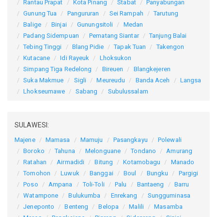
Rantau Prapat
Kota Pinang
Stabat
Panyabungan
Gunung Tua
Pangururan
Sei Rampah
Tarutung
Balige
Binjai
Gunungsitoli
Medan
Padang Sidempuan
Pematang Siantar
Tanjung Balai
Tebing Tinggi
Blang Pidie
Tapak Tuan
Takengon
Kutacane
Idi Rayeuk
Lhoksukon
Simpang Tiga Redelong
Bireuen
Blangkejeren
Suka Makmue
Sigli
Meureudu
Banda Aceh
Langsa
Lhokseumawe
Sabang
Subulussalam
SULAWESI:
Majene
Mamasa
Mamuju
Pasangkayu
Polewali
Boroko
Tahuna
Melonguane
Tondano
Amurang
Ratahan
Airmadidi
Bitung
Kotamobagu
Manado
Tomohon
Luwuk
Banggai
Boul
Bungku
Pargigi
Poso
Ampana
Toli-Toli
Palu
Bantaeng
Barru
Watampone
Bulukumba
Enrekang
Sungguminasa
Jeneponto
Benteng
Belopa
Malili
Masamba