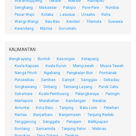
Watansoppeng
Takalar
Makale
Rantepao
Sengkang
Makassar
Palopo
Pare-Pare
Rumbia
Pasar Wajo
Kolaka
Lasusua
Unaaha
Raha
Wangi-Wangi
Bau-Bau
Kendari
Tilamuta
Suwawa
Kwandang
Marisa
Gorontalo
KALIMANTAN:
Bengkayang
Buntok
Kasongan
Ketapang
Kuala Kapuas
Kuala Kurun
Mempawah
Muara Taweh
Nanga Pinoh
Ngabang
Pangkalan Bun
Pontianak
Putussibau
Sambas
Sampit
Sanggau
Sekadau
Singkawang
Sintang
Tamiang Layang
Puruk Cahu
Sukamara
Kuala Pembuang
Palangkaraya
Paringin
Martapura
Marabahan
Kandangan
Barabai
Amuntai
Kota Baru
Tanjung
Batu Licin
Pelaihari
Rantau
Banjarbaru
Banjarmasin
Tanjung Redeb
Tenggarong
Senggata
Penajam
Balikpapan
Bontang
Samarinda
Tanjung Selor
Malinau
Nunukan
Tana Tidung
Tarakan