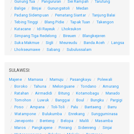
Gunung Tua
Pangururan
Sei Rampah
Tarutung
Balige
Binjai
Gunungsitoli
Medan
Padang Sidempuan
Pematang Siantar
Tanjung Balai
Tebing Tinggi
Blang Pidie
Tapak Tuan
Takengon
Kutacane
Idi Rayeuk
Lhoksukon
Simpang Tiga Redelong
Bireuen
Blangkejeren
Suka Makmue
Sigli
Meureudu
Banda Aceh
Langsa
Lhokseumawe
Sabang
Subulussalam
SULAWESI:
Majene
Mamasa
Mamuju
Pasangkayu
Polewali
Boroko
Tahuna
Melonguane
Tondano
Amurang
Ratahan
Airmadidi
Bitung
Kotamobagu
Manado
Tomohon
Luwuk
Banggai
Boul
Bungku
Pargigi
Poso
Ampana
Toli-Toli
Palu
Bantaeng
Barru
Watampone
Bulukumba
Enrekang
Sungguminasa
Jeneponto
Benteng
Belopa
Malili
Masamba
Maros
Pangkajene
Pinrang
Sidenreng
Sinjai