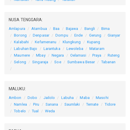
NUSA TENGGARA:
Amlapura
Atambua
Baa
Bajawa
Bangli
Bima
Borong
Denpasar
Dompu
Ende
Gerung
Gianyar
Kalabahi
Kefamenanu
Klungkung
Kupang
Labuhan Bajo
Larantuka
Lewoleba
Mataram
Maumere
Mbay
Negara
Oelamasi
Praya
Ruteng
Selong
Singaraja
Soe
Sumbawa Besar
Tabanan
MALUKU:
Ambon
Dobo
Jailolo
Labuha
Maba
Masohi
Namlea
Piru
Sanana
Saumlaki
Ternate
Tidore
Tobelo
Tual
Weda