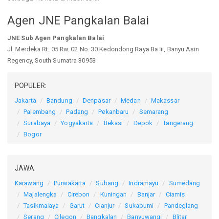
Agen JNE Pangkalan Balai
JNE Sub Agen Pangkalan Balai
Jl. Merdeka Rt. 05 Rw. 02 No. 30 Kedondong Raya Ba Iii, Banyu Asin
Regency, South Sumatra 30953
POPULER:
Jakarta
Bandung
Denpasar
Medan
Makassar
Palembang
Padang
Pekanbaru
Semarang
Surabaya
Yogyakarta
Bekasi
Depok
Tangerang
Bogor
JAWA:
Karawang
Purwakarta
Subang
Indramayu
Sumedang
Majalengka
Cirebon
Kuningan
Banjar
Ciamis
Tasikmalaya
Garut
Cianjur
Sukabumi
Pandeglang
Serang
Cilegon
Bangkalan
Banyuwangi
Blitar