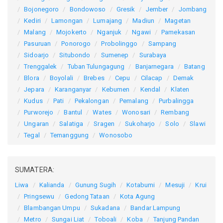
Bojonegoro
Bondowoso
Gresik
Jember
Jombang
Kediri
Lamongan
Lumajang
Madiun
Magetan
Malang
Mojokerto
Nganjuk
Ngawi
Pamekasan
Pasuruan
Ponorogo
Probolinggo
Sampang
Sidoarjo
Situbondo
Sumenep
Surabaya
Trenggalek
Tuban
Tulungagung
Banjarnegara
Batang
Blora
Boyolali
Brebes
Cepu
Cilacap
Demak
Jepara
Karanganyar
Kebumen
Kendal
Klaten
Kudus
Pati
Pekalongan
Pemalang
Purbalingga
Purworejo
Bantul
Wates
Wonosari
Rembang
Ungaran
Salatiga
Sragen
Sukoharjo
Solo
Slawi
Tegal
Temanggung
Wonosobo
SUMATERA:
Liwa
Kalianda
Gunung Sugih
Kotabumi
Mesuji
Krui
Pringsewu
Gedong Tataan
Kota Agung
Blambangan Umpu
Sukadana
Bandar Lampung
Metro
Sungai Liat
Toboali
Koba
Tanjung Pandan