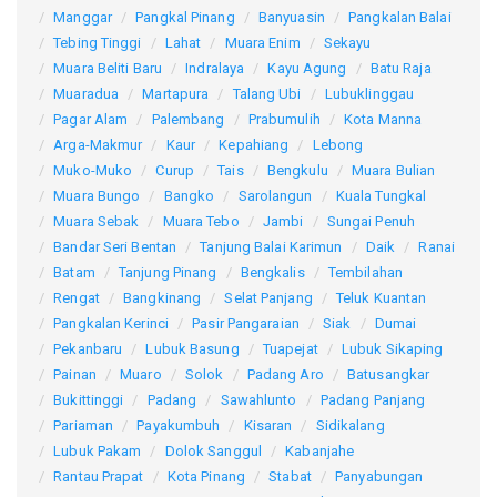
Manggar
Pangkal Pinang
Banyuasin
Pangkalan Balai
Tebing Tinggi
Lahat
Muara Enim
Sekayu
Muara Beliti Baru
Indralaya
Kayu Agung
Batu Raja
Muaradua
Martapura
Talang Ubi
Lubuklinggau
Pagar Alam
Palembang
Prabumulih
Kota Manna
Arga-Makmur
Kaur
Kepahiang
Lebong
Muko-Muko
Curup
Tais
Bengkulu
Muara Bulian
Muara Bungo
Bangko
Sarolangun
Kuala Tungkal
Muara Sebak
Muara Tebo
Jambi
Sungai Penuh
Bandar Seri Bentan
Tanjung Balai Karimun
Daik
Ranai
Batam
Tanjung Pinang
Bengkalis
Tembilahan
Rengat
Bangkinang
Selat Panjang
Teluk Kuantan
Pangkalan Kerinci
Pasir Pangaraian
Siak
Dumai
Pekanbaru
Lubuk Basung
Tuapejat
Lubuk Sikaping
Painan
Muaro
Solok
Padang Aro
Batusangkar
Bukittinggi
Padang
Sawahlunto
Padang Panjang
Pariaman
Payakumbuh
Kisaran
Sidikalang
Lubuk Pakam
Dolok Sanggul
Kabanjahe
Rantau Prapat
Kota Pinang
Stabat
Panyabungan