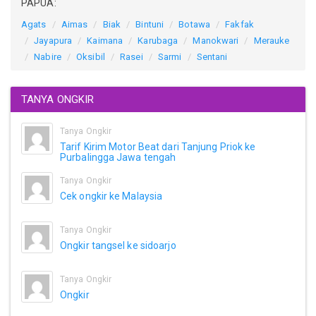
PAPUA:
Agats
Aimas
Biak
Bintuni
Botawa
Fakfak
Jayapura
Kaimana
Karubaga
Manokwari
Merauke
Nabire
Oksibil
Rasei
Sarmi
Sentani
TANYA ONGKIR
Tanya Ongkir
Tarif Kirim Motor Beat dari Tanjung Priok ke
Purbalingga Jawa tengah
Tanya Ongkir
Cek ongkir ke Malaysia
Tanya Ongkir
Ongkir tangsel ke sidoarjo
Tanya Ongkir
Ongkir