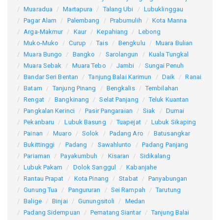
Muaradua
Martapura
Talang Ubi
Lubuklinggau
Pagar Alam
Palembang
Prabumulih
Kota Manna
Arga-Makmur
Kaur
Kepahiang
Lebong
Muko-Muko
Curup
Tais
Bengkulu
Muara Bulian
Muara Bungo
Bangko
Sarolangun
Kuala Tungkal
Muara Sebak
Muara Tebo
Jambi
Sungai Penuh
Bandar Seri Bentan
Tanjung Balai Karimun
Daik
Ranai
Batam
Tanjung Pinang
Bengkalis
Tembilahan
Rengat
Bangkinang
Selat Panjang
Teluk Kuantan
Pangkalan Kerinci
Pasir Pangaraian
Siak
Dumai
Pekanbaru
Lubuk Basung
Tuapejat
Lubuk Sikaping
Painan
Muaro
Solok
Padang Aro
Batusangkar
Bukittinggi
Padang
Sawahlunto
Padang Panjang
Pariaman
Payakumbuh
Kisaran
Sidikalang
Lubuk Pakam
Dolok Sanggul
Kabanjahe
Rantau Prapat
Kota Pinang
Stabat
Panyabungan
Gunung Tua
Pangururan
Sei Rampah
Tarutung
Balige
Binjai
Gunungsitoli
Medan
Padang Sidempuan
Pematang Siantar
Tanjung Balai