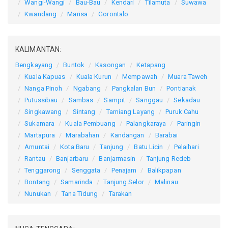
Wangi-Wangi
Bau-Bau
Kendari
Tilamuta
Suwawa
Kwandang
Marisa
Gorontalo
KALIMANTAN:
Bengkayang
Buntok
Kasongan
Ketapang
Kuala Kapuas
Kuala Kurun
Mempawah
Muara Taweh
Nanga Pinoh
Ngabang
Pangkalan Bun
Pontianak
Putussibau
Sambas
Sampit
Sanggau
Sekadau
Singkawang
Sintang
Tamiang Layang
Puruk Cahu
Sukamara
Kuala Pembuang
Palangkaraya
Paringin
Martapura
Marabahan
Kandangan
Barabai
Amuntai
Kota Baru
Tanjung
Batu Licin
Pelaihari
Rantau
Banjarbaru
Banjarmasin
Tanjung Redeb
Tenggarong
Senggata
Penajam
Balikpapan
Bontang
Samarinda
Tanjung Selor
Malinau
Nunukan
Tana Tidung
Tarakan