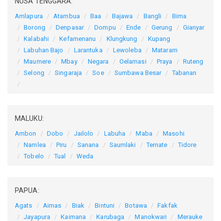
NUSA TENGGARA:
Amlapura
Atambua
Baa
Bajawa
Bangli
Bima
Borong
Denpasar
Dompu
Ende
Gerung
Gianyar
Kalabahi
Kefamenanu
Klungkung
Kupang
Labuhan Bajo
Larantuka
Lewoleba
Mataram
Maumere
Mbay
Negara
Oelamasi
Praya
Ruteng
Selong
Singaraja
Soe
Sumbawa Besar
Tabanan
MALUKU:
Ambon
Dobo
Jailolo
Labuha
Maba
Masohi
Namlea
Piru
Sanana
Saumlaki
Ternate
Tidore
Tobelo
Tual
Weda
PAPUA:
Agats
Aimas
Biak
Bintuni
Botawa
Fakfak
Jayapura
Kaimana
Karubaga
Manokwari
Merauke