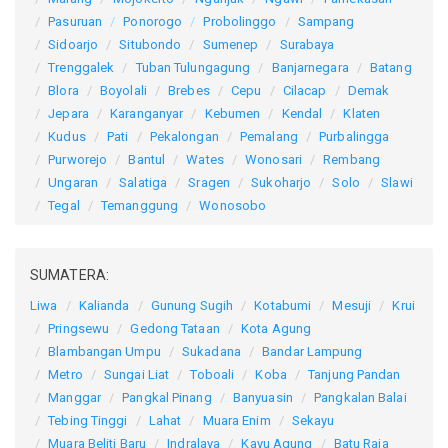
Pasuruan
Ponorogo
Probolinggo
Sampang
Sidoarjo
Situbondo
Sumenep
Surabaya
Trenggalek
Tuban
Tulungagung
Banjarnegara
Batang
Blora
Boyolali
Brebes
Cepu
Cilacap
Demak
Jepara
Karanganyar
Kebumen
Kendal
Klaten
Kudus
Pati
Pekalongan
Pemalang
Purbalingga
Purworejo
Bantul
Wates
Wonosari
Rembang
Ungaran
Salatiga
Sragen
Sukoharjo
Solo
Slawi
Tegal
Temanggung
Wonosobo
SUMATERA:
Liwa
Kalianda
Gunung Sugih
Kotabumi
Mesuji
Krui
Pringsewu
Gedong Tataan
Kota Agung
Blambangan Umpu
Sukadana
Bandar Lampung
Metro
Sungai Liat
Toboali
Koba
Tanjung Pandan
Manggar
Pangkal Pinang
Banyuasin
Pangkalan Balai
Tebing Tinggi
Lahat
Muara Enim
Sekayu
Muara Beliti Baru
Indralaya
Kayu Agung
Batu Raja