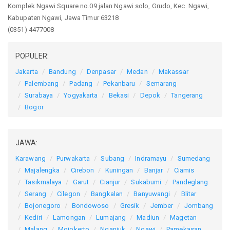
Komplek Ngawi Square no.09 jalan Ngawi solo, Grudo, Kec. Ngawi,
Kabupaten Ngawi, Jawa Timur 63218
(0351) 4477008
POPULER:
Jakarta
Bandung
Denpasar
Medan
Makassar
Palembang
Padang
Pekanbaru
Semarang
Surabaya
Yogyakarta
Bekasi
Depok
Tangerang
Bogor
JAWA:
Karawang
Purwakarta
Subang
Indramayu
Sumedang
Majalengka
Cirebon
Kuningan
Banjar
Ciamis
Tasikmalaya
Garut
Cianjur
Sukabumi
Pandeglang
Serang
Cilegon
Bangkalan
Banyuwangi
Blitar
Bojonegoro
Bondowoso
Gresik
Jember
Jombang
Kediri
Lamongan
Lumajang
Madiun
Magetan
Malang
Mojokerto
Nganjuk
Ngawi
Pamekasan